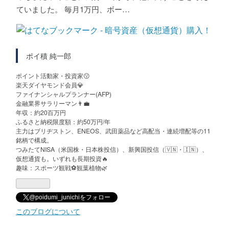
ていました。 毎月1万円、ボー…
ポイ積 純一郎
ポイント活動家・投資家😗
楽天ダイヤモンド会員💎
ファイナンシャルプランナー(AFP)
金融業界サラリーマン👨‍💼
年収：約20百万円
ふるさと納税限度額：約50万円/年
主力はブリヂストン、ENEOS、武田薬品など高配当・連続増配等の11
銘柄で構成。
つみたてNISA（米国株・日本株投信）、新興国投信（🇻🇳・🇮🇳）、
仮想通貨も。いずれも長期投資🔥
趣味：スポーツ観戦⚽️観葉植物🌿
@poidumi_junichiをフォロー
このブログについて